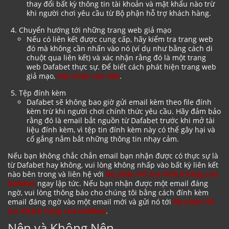
thay đổi bất kỳ thông tin tài khoản và mật khẩu nào trừ
khi người chơi yêu cầu từ Bộ phận hỗ trợ khách hàng.
Chuyển hướng tới những trang web giả mạo
Nếu có liên kết được cung cấp, hãy kiểm tra trang web
đó mà không cần nhấn vào nó (ví dụ như bằng cách di
chuột qua liên kết) và xác nhận rằng đó là một trang
web Dafabet thực sự. Để biết cách phát hiện trang web
giả mạo,
hãy nhấn vào đây
.
Tệp đính kèm
Dafabet sẽ không bao giờ gửi email kèm theo file đính
kèm trừ khi người chơi chính thức yêu cầu. Hãy đảm bảo
rằng đó là email bắt nguồn từ Dafabet trước khi mở tài
liệu đính kèm, vì tệp tin đính kèm này có thể gây hại và
cố gắng nắm bắt những thông tin nhạy cảm.
Nếu bạn không chắc chắn email bạn nhận được có thực sự là
từ Dafabet hay không, vui lòng không nhấp vào bất kỳ liên kết
nào bên trong và liên hệ với
Bộ phận Hỗ trợ Khách hàng của
Dafabet
ngay lập tức. Nếu bạn nhận được một email đáng
ngờ, vui lòng thông báo cho chúng tôi bằng cách đính kèm
email đáng ngờ vào một email mới và gửi nó tới
Bộ phận Hỗ
trợ Khách hàng của Dafabet
.
Nên và Không Nên