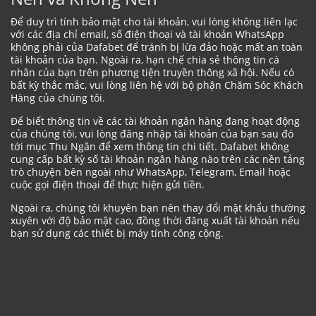
Để duy trì tính bảo mật cho tài khoản, vui lòng không liên lạc
với các địa chỉ email, số điện thoại và tài khoản WhatsApp
không phải của Dafabet để tránh bị lừa đảo hoặc mất an toàn
tài khoản của bạn. Ngoài ra, hạn chế chia sẻ thông tin cá
nhân của bạn trên phương tiện truyền thông xã hội. Nếu có
bất kỳ thắc mắc, vui lòng liên hệ với bộ phận Chăm Sóc Khách
Hàng của chúng tôi.
Để biết thông tin về các tài khoản ngân hàng đang hoạt động
của chúng tôi, vui lòng đăng nhập tài khoản của bạn sau đó
tới mục Thu Ngân để xem thông tin chi tiết. Dafabet không
cung cấp bất kỳ số tài khoản ngân hàng nào trên các nền tảng
trò chuyện bên ngoài như WhatsApp, Telegram, Email hoặc
cuộc gọi điện thoại để thực hiện gửi tiền.
Ngoài ra, chúng tôi khuyên bạn nên thay đổi mật khẩu thường
xuyên với độ bảo mật cao, đồng thời đăng xuất tài khoản nếu
bạn sử dụng các thiết bị máy tính công cộng.