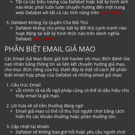
Tất cả các biểu tượng của Dafabet hoặc bất kỳ hình ảnh
nào khác phải luôn luôn chuyển hướng đến một trang
web Dafabet với tất cả các tính năng trên
xem thêm
Dafabet Không Ủy Quyền Cho Đối Thủ
Dafabet không cho phép bất kỳ đối thủ cạnh tranh nào
hoạt động tại bất kỳ hình thức nào trên danh nghĩa
Dafabet
xem them
PHÂN BIỆT EMAIL GIẢ MẠO
Các Email Giả Mạo được gửi bởi hacker với mục đích đánh lừa
nạn nhân bằng thông tin và liên kết chuyển hướng giả mạo,
cho mục đích riêng của họ. Dưới đây là một số cách để phân
biệt email hợp pháp của Dafabet và những email giả mạo:
Cấu trúc Email
Lỗi chính tả và lỗi ngữ pháp cũng có thể là dấu hiệu cho
thấy email là giả mạo.
Lời hứa về số tiền thưởng đáng ngờ
Email giả mạo có thể cố thu hút người chơi bằng cách
hiển thị các khoản thưởng hoặc phần thưởng lớn.
Cập nhật tài khoản
Dafabet sẽ không bao giờ hỏi hoặc yêu cầu người chơi