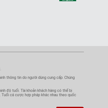
.
inh thông tin do người dùng cung cấp. Chúng
nh độ tuổi. Tài khoản khách hàng có thể bị
lệ. Tuổi cá cược hợp pháp khác nhau theo quốc