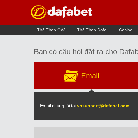
Thể Thao OW
Thể Thao Dafa
Casino
Bạn có câu hỏi đặt ra cho Dafabe
Email
Email chúng tôi tại
vnsupport@dafabet.com