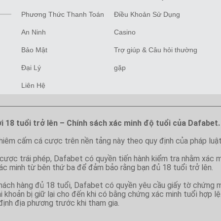
Phương Thức Thanh Toán
Điều Khoản Sử Dụng
An Ninh
Casino
Bảo Mật
Trợ giúp & Câu hỏi thường
Đại Lý
gặp
Liên Hệ
i 18 tuổi trở lên – Chính sách xác minh độ tuổi của Dafabet.
hiêm cấm cá cược trên nền tảng này theo quy định của pháp luật
cược trái phép, Dafabet có quyền tiến hành kiểm tra nhằm xác m
xác minh từ bên thứ ba để đảm bảo rằng bạn đủ 18 tuổi trở lên.
ch hàng đủ 18 tuổi, Dafabet có quyền yêu cầu giấy tờ chứng mi
ài khoản bị giữ lại cho đến khi có bằng chứng xác minh tuổi hợp 
 định địa phương trước khi tham gia.