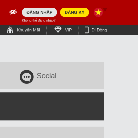
ĐĂNG NHẬP
ĐĂNG KÝ
Không thể đăng nhập?
English (Asia)
हिन्दी
Khuyến Mãi
VIP
Di Động
English (Europe)
తెలుగు
Bengali (India)
简体中文
English (Pakistan)
ภาษาไทย
Bahasa Indonesia
English (Bangladesh)
Social
Bengali (Bangladesh)
日本語
Polish
한국어
English
Español