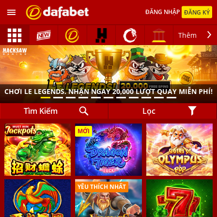
ĐĂNG NHẬP
ĐĂNG KÝ
Thêm
CHƠI LE LEGENDS. NHẬN NGAY 20,000 LƯỢT QUAY MIỄN PHÍ!
Tìm Kiếm
Lọc
MỚI
YÊU THÍCH NHẤT