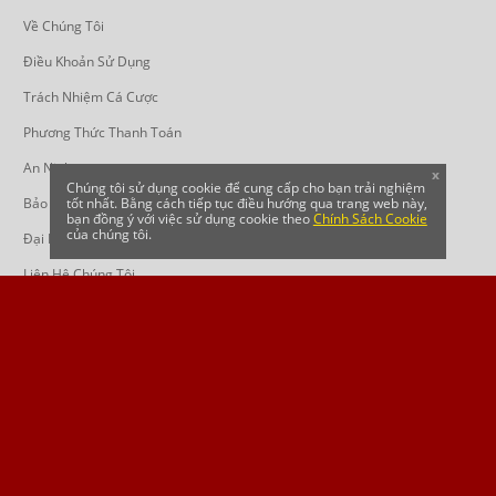
Về Chúng Tôi
Điều Khoản Sử Dụng
Trách Nhiệm Cá Cược
Phương Thức Thanh Toán
An Ninh
x
Chúng tôi sử dụng cookie để cung cấp cho bạn trải nghiệm
Bảo Mật
tốt nhất. Bằng cách tiếp tục điều hướng qua trang web này,
bạn đồng ý với việc sử dụng cookie theo
Chính Sách Cookie
của chúng tôi.
Đại Lý
Liên Hệ Chúng Tôi
Phân Biệt Trang Thật/Giả
Thắc Mắc Chung
Theo dõi chúng tôi để được cập nhật