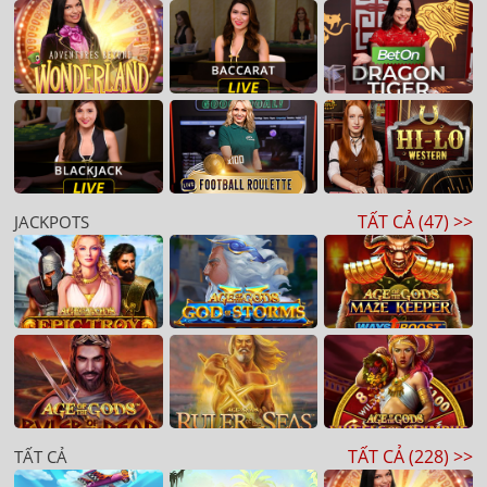
TẤT CẢ (47) >>
JACKPOTS
TẤT CẢ (228) >>
TẤT CẢ