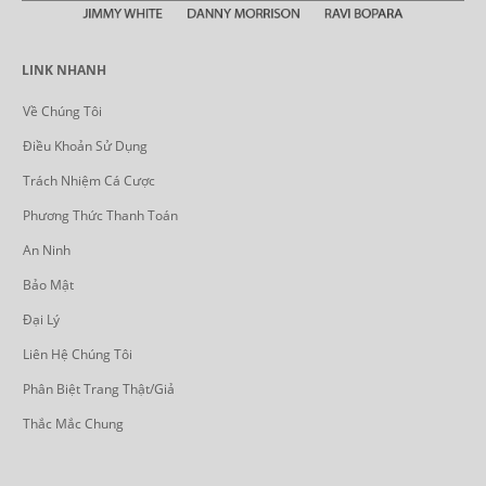
LINK NHANH
Về Chúng Tôi
Điều Khoản Sử Dụng
Trách Nhiệm Cá Cược
Phương Thức Thanh Toán
An Ninh
Bảo Mật
Đại Lý
Liên Hệ Chúng Tôi
Phân Biệt Trang Thật/Giả
Thắc Mắc Chung