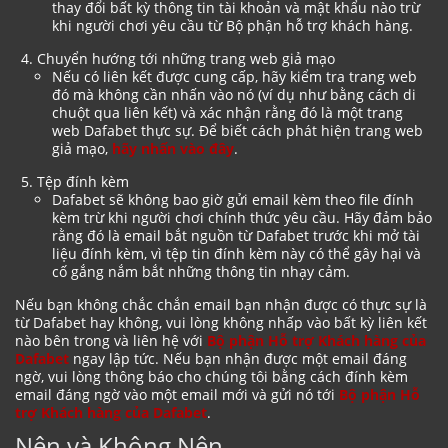
thay đổi bất kỳ thông tin tài khoản và mật khẩu nào trừ
khi người chơi yêu cầu từ Bộ phận hỗ trợ khách hàng.
Chuyển hướng tới những trang web giả mạo
Nếu có liên kết được cung cấp, hãy kiểm tra trang web
đó mà không cần nhấn vào nó (ví dụ như bằng cách di
chuột qua liên kết) và xác nhận rằng đó là một trang
web Dafabet thực sự. Để biết cách phát hiện trang web
giả mạo,
hãy nhấn vào đây
.
Tệp đính kèm
Dafabet sẽ không bao giờ gửi email kèm theo file đính
kèm trừ khi người chơi chính thức yêu cầu. Hãy đảm bảo
rằng đó là email bắt nguồn từ Dafabet trước khi mở tài
liệu đính kèm, vì tệp tin đính kèm này có thể gây hại và
cố gắng nắm bắt những thông tin nhạy cảm.
Nếu bạn không chắc chắn email bạn nhận được có thực sự là
từ Dafabet hay không, vui lòng không nhấp vào bất kỳ liên kết
nào bên trong và liên hệ với
Bộ phận Hỗ trợ Khách hàng của
Dafabet
ngay lập tức. Nếu bạn nhận được một email đáng
ngờ, vui lòng thông báo cho chúng tôi bằng cách đính kèm
email đáng ngờ vào một email mới và gửi nó tới
Bộ phận Hỗ
trợ Khách hàng của Dafabet
.
Nên và Không Nên