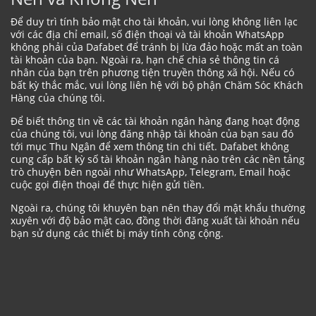
Để duy trì tính bảo mật cho tài khoản, vui lòng không liên lạc
với các địa chỉ email, số điện thoại và tài khoản WhatsApp
không phải của Dafabet để tránh bị lừa đảo hoặc mất an toàn
tài khoản của bạn. Ngoài ra, hạn chế chia sẻ thông tin cá
nhân của bạn trên phương tiện truyền thông xã hội. Nếu có
bất kỳ thắc mắc, vui lòng liên hệ với bộ phận Chăm Sóc Khách
Hàng của chúng tôi.
Để biết thông tin về các tài khoản ngân hàng đang hoạt động
của chúng tôi, vui lòng đăng nhập tài khoản của bạn sau đó
tới mục Thu Ngân để xem thông tin chi tiết. Dafabet không
cung cấp bất kỳ số tài khoản ngân hàng nào trên các nền tảng
trò chuyện bên ngoài như WhatsApp, Telegram, Email hoặc
cuộc gọi điện thoại để thực hiện gửi tiền.
Ngoài ra, chúng tôi khuyên bạn nên thay đổi mật khẩu thường
xuyên với độ bảo mật cao, đồng thời đăng xuất tài khoản nếu
bạn sử dụng các thiết bị máy tính công cộng.