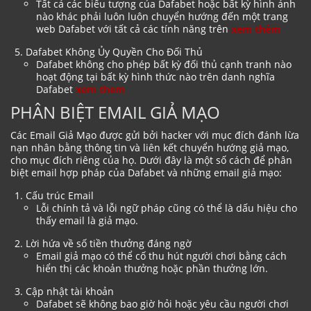
Tất cả các biểu tượng của Dafabet hoặc bất kỳ hình ảnh
nào khác phải luôn luôn chuyển hướng đến một trang
web Dafabet với tất cả các tính năng trên
xem thêm
Dafabet Không Ủy Quyền Cho Đối Thủ
Dafabet không cho phép bất kỳ đối thủ cạnh tranh nào
hoạt động tại bất kỳ hình thức nào trên danh nghĩa
Dafabet
xem them
PHÂN BIỆT EMAIL GIẢ MẠO
Các Email Giả Mạo được gửi bởi hacker với mục đích đánh lừa
nạn nhân bằng thông tin và liên kết chuyển hướng giả mạo,
cho mục đích riêng của họ. Dưới đây là một số cách để phân
biệt email hợp pháp của Dafabet và những email giả mạo:
Cấu trúc Email
Lỗi chính tả và lỗi ngữ pháp cũng có thể là dấu hiệu cho
thấy email là giả mạo.
Lời hứa về số tiền thưởng đáng ngờ
Email giả mạo có thể cố thu hút người chơi bằng cách
hiển thị các khoản thưởng hoặc phần thưởng lớn.
Cập nhật tài khoản
Dafabet sẽ không bao giờ hỏi hoặc yêu cầu người chơi