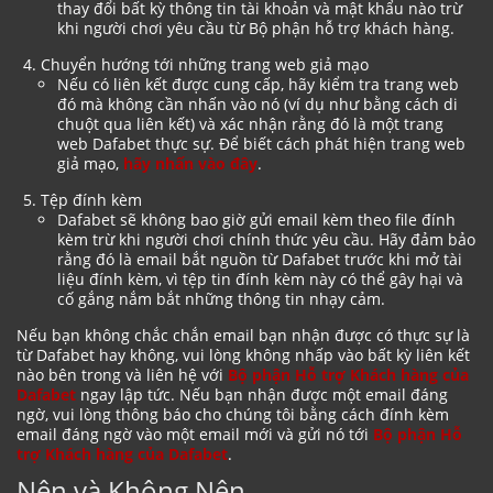
thay đổi bất kỳ thông tin tài khoản và mật khẩu nào trừ
khi người chơi yêu cầu từ Bộ phận hỗ trợ khách hàng.
Chuyển hướng tới những trang web giả mạo
Nếu có liên kết được cung cấp, hãy kiểm tra trang web
đó mà không cần nhấn vào nó (ví dụ như bằng cách di
chuột qua liên kết) và xác nhận rằng đó là một trang
web Dafabet thực sự. Để biết cách phát hiện trang web
giả mạo,
hãy nhấn vào đây
.
Tệp đính kèm
Dafabet sẽ không bao giờ gửi email kèm theo file đính
kèm trừ khi người chơi chính thức yêu cầu. Hãy đảm bảo
rằng đó là email bắt nguồn từ Dafabet trước khi mở tài
liệu đính kèm, vì tệp tin đính kèm này có thể gây hại và
cố gắng nắm bắt những thông tin nhạy cảm.
Nếu bạn không chắc chắn email bạn nhận được có thực sự là
từ Dafabet hay không, vui lòng không nhấp vào bất kỳ liên kết
nào bên trong và liên hệ với
Bộ phận Hỗ trợ Khách hàng của
Dafabet
ngay lập tức. Nếu bạn nhận được một email đáng
ngờ, vui lòng thông báo cho chúng tôi bằng cách đính kèm
email đáng ngờ vào một email mới và gửi nó tới
Bộ phận Hỗ
trợ Khách hàng của Dafabet
.
Nên và Không Nên