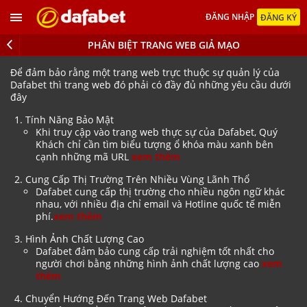
ĐĂNG NHẬP
ĐĂNG KÝ
PHÂN BIỆT TRANG WEB GIẢ MẠO
Để đảm bảo rằng một trang web trực thuộc sự quản lý của
Dafabet thì trang web đó phải có đầy đủ những yêu cầu dưới
đây
Tính Năng Bảo Mật
Khi truy cập vào trang web thực sự của Dafabet, Quý
Khách chỉ cần tìm biểu tượng ổ khóa màu xanh bên
cạnh những mã URL
xem thêm
Cung Cấp Thị Trường Trên Nhiều Vùng Lãnh Thổ
Dafabet cung cấp thị trường cho nhiều ngôn ngữ khác
nhau, với nhiều địa chỉ email và Hotline quốc tế miễn
phí.
xem thêm
Hình Ảnh Chất Lượng Cao
Dafabet đảm bảo cung cấp trải nghiệm tốt nhất cho
người chơi bằng những hình ảnh chất lượng cao
xem
thêm
Chuyển Hướng Đến Trang Web Dafabet