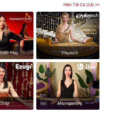
Hiện Tất Cả (
14
) >>
 NGAY
CHƠI NGAY
atic Play
Playtech
 NGAY
CHƠI NGAY
Ezugi
Microgaming