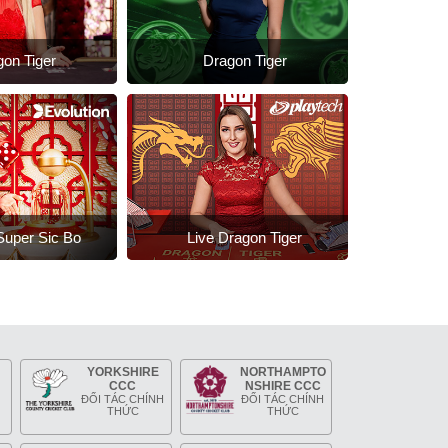
on Tiger
Dragon Tiger
 NGAY
CHƠI NGAY
 Super Sic Bo
Live Dragon Tiger
YORKSHIRE
NORTHAMPTO
CCC
NSHIRE CCC
ĐỐI TÁC CHÍNH
ĐỐI TÁC CHÍNH
THỨC
THỨC