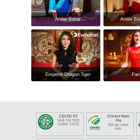
Andar Bahar
Andar Ba
CHƠI NGAY
CHƠI 
Emperor Dragon Tiger
Fan
CELTIC FC
Cricket Nam
NHÀ TÀI TRỢ
Phi
CHÍNH THỨC
Đối tác chính
thức