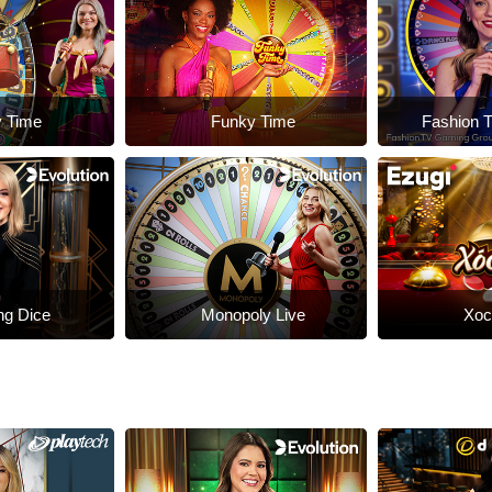
NGAY
CHƠI NGAY
CHƠI
y Time
Funky Time
Fashion 
NGAY
CHƠI NGAY
CHƠI
ing Dice
Monopoly Live
Xoc