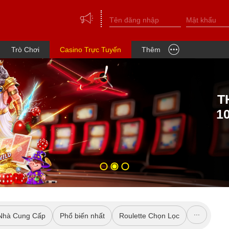
Trò Chơi
Casino Trực Tuyến
Thêm
CẢM N
THỬ
T
QUAY ĐỂ NHẬN
GHI BÀN – TĂN
1
...
Nhà Cung Cấp
Phổ biến nhất
Roulette Chọn Lọc