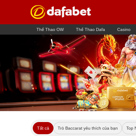
Thể Thao OW
Thể Thao Dafa
Casino
Tất cả
Trò Baccarat yêu thích của bạn
Top 