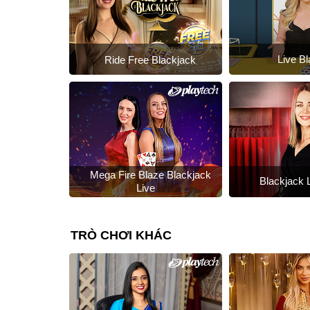
CHƠI NGAY
CHƠI 
Ride Free Blackjack
Live B
CHƠI NGAY
CHƠI 
Mega Fire Blaze Blackjack
Blackjack 
Live
TRÒ CHƠI KHÁC
CHƠI NGAY
CHƠI 