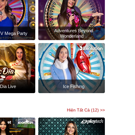
 NGAY
CHƠI NGAY
Adventures Beyond
TV Mega Party
Wonderland
 NGAY
CHƠI NGAY
Dia Live
Ice Fishing
Hiện Tất Cả (
12
) >>