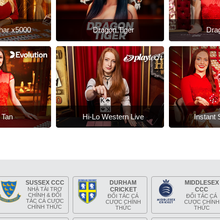
har x5000
Dragon Tiger
Drag
NGAY
CHƠI NGAY
CHƠI
 Tan
Hi-Lo Western Live
Instant
SUSSEX CCC
DURHAM
MIDDLESEX
NHÀ TÀI TRỢ
CRICKET
CCC
CHÍNH & ĐỐI
ĐỐI TÁC CÁ
ĐỐI TÁC CÁ
TÁC CÁ CƯỢC
CƯỢC CHÍNH
CƯỢC CHÍNH
CHÍNH THỨC
THỨC
THỨC