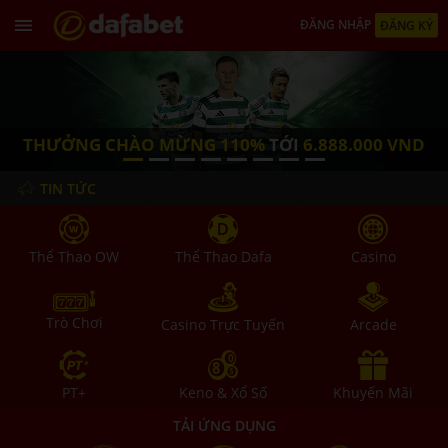
ĐĂNG NHẬP
ĐĂNG KÝ
THƯỞNG CHÀO MỪNG 110%
TỚI
6.888.000 VND
TIN TỨC
Thể Thao OW
Thể Thao Dafa
Casino
Trò Chơi
Casino Trực Tuyến
Arcade
PT+
Keno & Xổ Số
Khuyến Mãi
TẢI ỨNG DỤNG