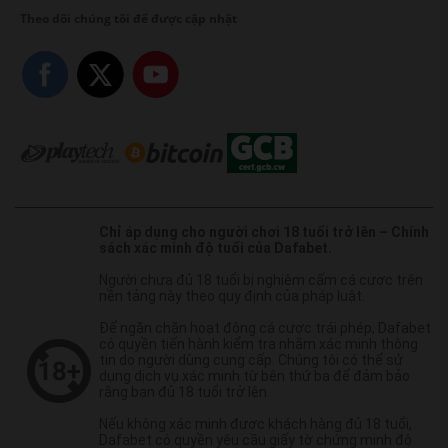
Theo dõi chúng tôi để được cập nhật
Chỉ áp dụng cho người chơi 18 tuổi trở lên – Chính
sách xác minh độ tuổi của Dafabet.
Người chưa đủ 18 tuổi bị nghiêm cấm cá cược trên
nền tảng này theo quy định của pháp luật.
Để ngăn chặn hoạt động cá cược trái phép, Dafabet
có quyền tiến hành kiểm tra nhằm xác minh thông
tin do người dùng cung cấp. Chúng tôi có thể sử
dụng dịch vụ xác minh từ bên thứ ba để đảm bảo
rằng bạn đủ 18 tuổi trở lên.
Nếu không xác minh được khách hàng đủ 18 tuổi,
Dafabet có quyền yêu cầu giấy tờ chứng minh độ