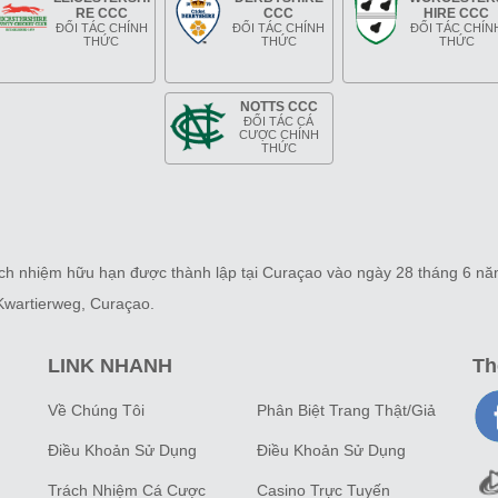
RE CCC
CCC
HIRE CCC
ĐỐI TÁC CHÍNH
ĐỐI TÁC CHÍNH
ĐỐI TÁC CHÍN
THỨC
THỨC
THỨC
NOTTS CCC
ĐỐI TÁC CÁ
CƯỢC CHÍNH
THỨC
rách nhiệm hữu hạn được thành lập tại Curaçao vào ngày 28 tháng 6 n
 Kwartierweg, Curaçao.
LINK NHANH
Th
Về Chúng Tôi
Phân Biệt Trang Thật/Giả
Điều Khoản Sử Dụng
Điều Khoản Sử Dụng
Trách Nhiệm Cá Cược
Casino Trực Tuyến