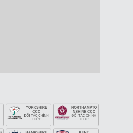
YORKSHIRE
NORTHAMPTO
CCC
NSHIRE CCC
ĐỐI TÁC CHÍNH
ĐỐI TÁC CHÍNH
THỨC
THỨC
S
HAMPSHIRE
KENT