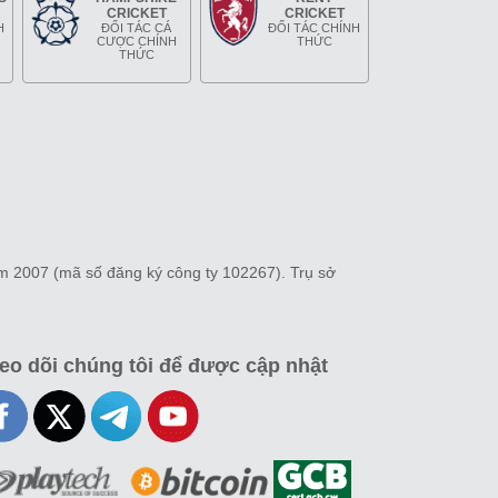
CRICKET
CRICKET
H
ĐỐI TÁC CÁ
ĐỐI TÁC CHÍNH
CƯỢC CHÍNH
THỨC
THỨC
ăm 2007 (mã số đăng ký công ty 102267). Trụ sở
eo dõi chúng tôi để được cập nhật