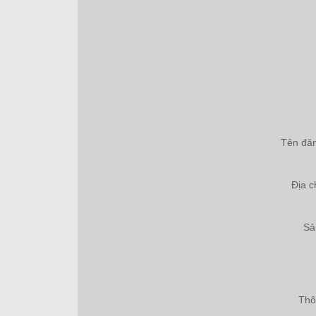
Tên đă
Địa c
Sả
Thô