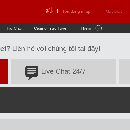
Trò Chơi
Casino Trực Tuyến
Thêm
t? Liên hệ với chúng tôi tại đây!
Live Chat 24/7