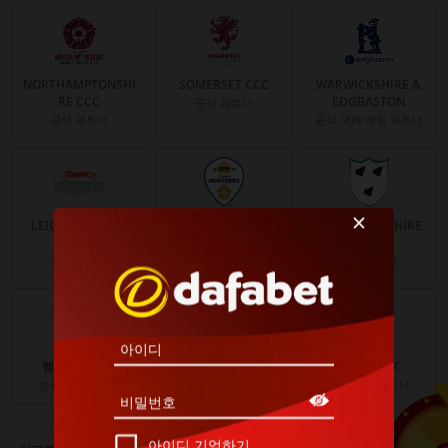
NORTHAMPTONSHI
SOMERSET CCC
WARWICKSHIRE &
RE CCC
EDGBASTON
공식 파트너
공식 파트너
공식 국제 베팅 파트너
LEICESTERSHIRE
DERBYSHIRE CCC
WORCESTERSHIRE
CCC
CCC
공식 파트너
공식 파트너
공식 파트너
햄프셔 크리켓
켄트 크리켓
NOTTS CCC
공식 베팅 파트너
공식 베팅 파트너
공식 파트너
아이디 기억하기