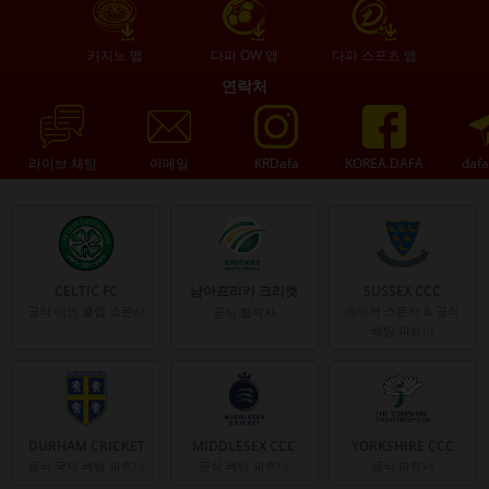
카지노 앱
다파 OW 앱
다파 스포츠 앱
연락처
라이브 채팅
이메일
KRDafa
KOREA.DAFA
dafa
CELTIC FC
남아프리카 크리켓
SUSSEX CCC
공식 메인 클럽 스폰서
메이저 스폰서 & 공식
공식 협력사
베팅 파트너
DURHAM CRICKET
MIDDLESEX CCC
YORKSHIRE CCC
공식 국제 베팅 파트너
공식 베팅 파트너
공식 파트너