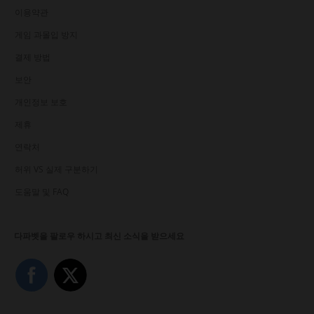
이용약관
게임 과몰입 방지
결제 방법
보안
개인정보 보호
제휴
연락처
허위 VS 실제 구분하기
도움말 및 FAQ
다파벳을 팔로우 하시고 최신 소식을 받으세요