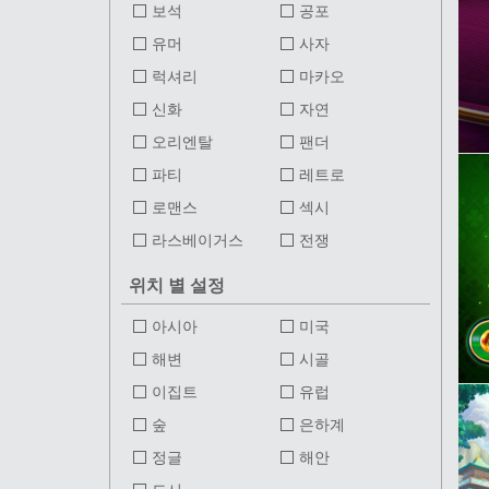
보석
공포
유머
사자
럭셔리
마카오
신화
자연
오리엔탈
팬더
파티
레트로
로맨스
섹시
라스베이거스
전쟁
위치 별 설정
아시아
미국
해변
시골
이집트
유럽
숲
은하계
정글
해안