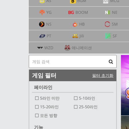
AS
BGM
MCG
YG
BOOM
NE
NS
HB
SM
PT
Jili
SF
WZD
애니메이션
게임 필터
필터 초기화
페이라인
5라인 미만
5-10라인
15-20라인
25-50라인
모든 방향
기능