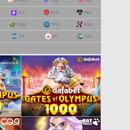
PP POP
PSR
FSP
PLT
BTG
P&S
GAM
TPG
KLM
TH
TS
1x2
Dafabet Gates of Olympus
1000
1000
기
지금 플레이 하기