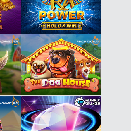
기
지금 플레이 하기
se
The Dog House
기
지금 플레이 하기
777 Blazing 3 Golden