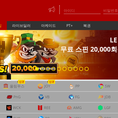
임
라이브딜러
아케이드
PT+
복권
당신의 가장 뜨거운
L
새
지금 PP에서 플레이하
JO
O
무료 스핀 20,00
제우스의 힘을 깨우
T
이 
스핀하고 
540,0
전설이 되기 위
신규
신규
올림푸스
JOY
PP
SW
PnG
VB
FG
JDB
WCK
REE
AMG
LGF