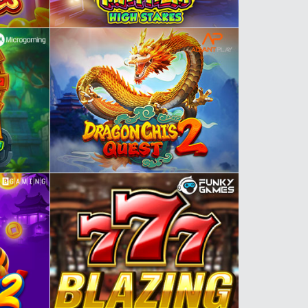
Dragon Chi’s Quest 2
기
지금 플레이 하기
777 Blazing
기
지금 플레이 하기