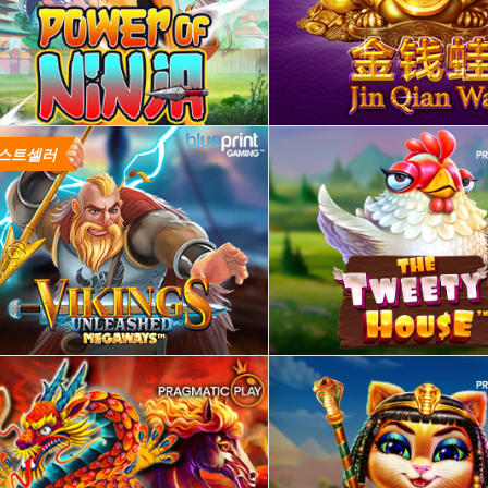
지금 플레이 하기
지금 플레이 하
스트셀러
kings Unleashed Megaways
The Tweety Hou
지금 플레이 하기
지금 플레이 하
oating Dragon Wild Horses
Cleocatra