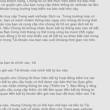
của khách hàng, Chúng tôi có thể thực hiện kiểm tra bảo mật
có quyền yêu cầu bạn cung cấp thêm thông tin và/hoặc tài liệu
i khoản trong trường hợp kiểm tra bảo mật như vậy.
lần truy cập Trang web và/hoặc Dịch vụ. Trong trường hợp có
n, bạn có trách nhiệm thông báo ngay cho chúng tôi trong thời
oản của bạn và cung cấp cho chúng tôi hồ sơ giao dịch kể từ
i. Nếu Chúng tôi không nhận được bất kỳ thông báo nào về bất
ủa Bạn trong một tháng cụ thể trong vòng ba mươi (30) ngày
ì bạn đồng ý từ bỏ mọi khiếu nại về bất kỳ sự khác biệt nào trong
n trong Tài khoản của bạn vào cuối khoảng thời gian nói trên.
ủa bạn là chính xác; Và
 gửi vào Tài khoản của mình bất kỳ lúc nào.
 quyền cho Chúng tôi thực hiện bất kỳ hoạt động kiểm tra xác
ó thể tự yêu cầu hoặc có thể được các bên thứ ba (bao gồm
 xác nhận những thông tin này ("Kiểm tra "). Bạn đồng ý rằng
yêu cầu cung cấp thêm chi tiết liên quan đến bất kỳ thông tin
quan đến bất kỳ khoản tiền gửi nào bạn đã thực hiện vào Tài
ra nào, nhưng Chúng tôi có thể hạn chế bạn rút tiền từ Tài
 tất cả hoặc một số phần nhất định của Trang web và/hoặc