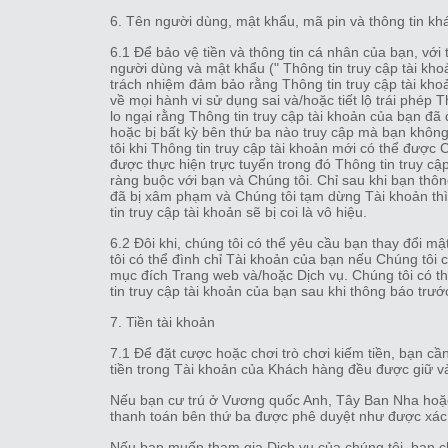
6. Tên người dùng, mật khẩu, mã pin và thông tin k
6.1 Để bảo vệ tiền và thông tin cá nhân của bạn, vớ
người dùng và mật khẩu (" Thông tin truy cập tài kh
trách nhiệm đảm bảo rằng Thông tin truy cập tài kho
về mọi hành vi sử dụng sai và/hoặc tiết lộ trái phép 
lo ngại rằng Thông tin truy cập tài khoản của bạn đ
hoặc bị bất kỳ bên thứ ba nào truy cập mà bạn khôn
tôi khi Thông tin truy cập tài khoản mới có thể đượ
được thực hiện trực tuyến trong đó Thông tin truy cậ
ràng buộc với bạn và Chúng tôi. Chỉ sau khi bạn thôn
đã bị xâm phạm và Chúng tôi tạm dừng Tài khoản thì
tin truy cập tài khoản sẽ bị coi là vô hiệu.
6.2 Đôi khi, chúng tôi có thể yêu cầu bạn thay đổi m
tôi có thể đình chỉ Tài khoản của bạn nếu Chúng tôi 
mục đích Trang web và/hoặc Dịch vụ. Chúng tôi có thể
tin truy cập tài khoản của bạn sau khi thông báo trướ
7. Tiền tài khoản
7.1 Để đặt cược hoặc chơi trò chơi kiếm tiền, bạn cần
tiền trong Tài khoản của Khách hàng đều được giữ và
Nếu bạn cư trú ở Vương quốc Anh, Tây Ban Nha hoặc 
thanh toán bên thứ ba được phê duyệt như được xác 
Nếu bạn muốn tham gia Dịch vụ của chúng tôi, bạn ch