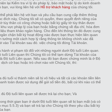
 hiện lại Kiểm tra vì lý do pháp lý, bảo mật hoặc lý do kinh doanh
 bạn, vui lòng liên hệ với
Hỗ trợ khách hàng
của chúng tôi.
 thể phải liên hệ với bạn và yêu cầu bạn cung cấp thêm thông
mục đích này, Chúng tôi sẽ có quyền, theo quyết định riêng của
tờ tùy thân có công chứng hoặc bất kỳ giấy tờ tùy thân được
 khu vực pháp lý của bạn hoặc bằng chứng về địa chỉ, hóa đơn
ài liệu tham khảo ngân hàng. Cho đến khi thông tin đó được cung
ể ngăn chặn bất kỳ hoạt động nào được bạn thực hiện liên quan
in tưởng một cách hợp lý rằng thông tin không chính xác đã
ửi vào Tài khoản sau đó. việc chúng tôi đóng Tài khoản.
à hành vi phạm tội đối với những người dưới Độ tuổi Liên quan.
 tuổi Liên quan thì Chúng tôi có thể tạm dừng Tài khoản của
 là Độ tuổi Liên quan. Nếu sau đó bạn được chứng minh là ở Độ
 dịch cờ bạc hoặc trò chơi nào với Chúng tôi, thì:
 đủ tuổi vị thành niên sẽ bị vô hiệu và tất cả các khoản tiền liên
anh toán được sử dụng để gửi số tiền đó, bất cứ khi nào có thể
 đủ Độ tuổi liên quan sẽ được trả lại cho bạn; Và
rong thời gian bạn ở dưới Độ tuổi liên quan sẽ bị bạn mất (và có
o mục 5.5.3) và bạn sẽ trả lại cho Chúng tôi theo yêu cầu bất kỳ
ủa bạn.