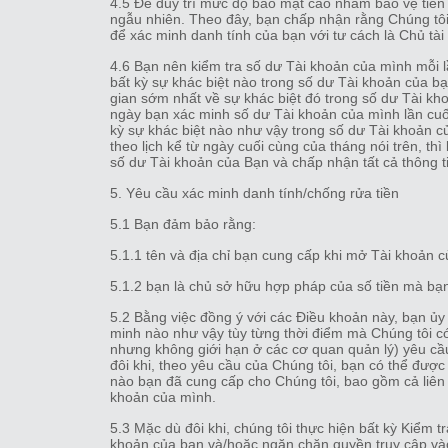
4.5 Để duy trì mức độ bảo mật cao nhằm bảo vệ tiền 
ngẫu nhiên. Theo đây, bạn chấp nhận rằng Chúng tôi 
để xác minh danh tính của bạn với tư cách là Chủ tà
4.6 Bạn nên kiểm tra số dư Tài khoản của mình mỗi 
bất kỳ sự khác biệt nào trong số dư Tài khoản của bạ
gian sớm nhất về sự khác biệt đó trong số dư Tài kh
ngày bạn xác minh số dư Tài khoản của mình lần cuố
kỳ sự khác biệt nào như vậy trong số dư Tài khoản c
theo lịch kể từ ngày cuối cùng của tháng nói trên, th
số dư Tài khoản của Bạn và chấp nhận tất cả thông ti
5. Yêu cầu xác minh danh tính/chống rửa tiền
5.1 Bạn đảm bảo rằng:
5.1.1 tên và địa chỉ bạn cung cấp khi mở Tài khoản c
5.1.2 bạn là chủ sở hữu hợp pháp của số tiền mà bạn
5.2 Bằng việc đồng ý với các Điều khoản này, bạn ủy
minh nào như vậy tùy từng thời điểm mà Chúng tôi c
nhưng không giới hạn ở các cơ quan quản lý) yêu cầu
đôi khi, theo yêu cầu của Chúng tôi, bạn có thể được 
nào bạn đã cung cấp cho Chúng tôi, bao gồm cả liên 
khoản của mình.
5.3 Mặc dù đôi khi, chúng tôi thực hiện bất kỳ Kiểm t
khoản của bạn và/hoặc ngăn chặn quyền truy cập vào