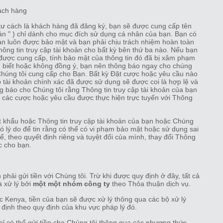
hách hàng
i tư cách là khách hàng đã đăng ký, bạn sẽ được cung cấp tên
oản " ) chỉ dành cho mục đích sử dụng cá nhân của bạn. Bạn có
ản luôn được bảo mật và bạn phải chịu trách nhiệm hoàn toàn
Thông tin truy cập tài khoản cho bất kỳ bên thứ ba nào. Nếu bạn
ã được cung cấp, tính bảo mật của thông tin đó đã bị xâm phạm
g biết hoặc không đồng ý, bạn nên thông báo ngay cho chúng
c Chúng tôi cung cấp cho Bạn. Bất kỳ Đặt cược hoặc yêu cầu nào
p tài khoản chính xác đã được sử dụng sẽ được coi là hợp lệ và
g báo cho Chúng tôi rằng Thông tin truy cập tài khoản của bạn
 các cược hoặc yêu cầu được thực hiện trực tuyến với Thông
ật khẩu hoặc Thông tin truy cập tài khoản của bạn hoặc Chúng
có lý do để tin rằng có thể có vi phạm bảo mật hoặc sử dụng sai
, theo quyết định riêng và tuyệt đối của mình, thay đổi Thông
c cho bạn.
 phải gửi tiền với Chúng tôi. Trừ khi được quy định ở đây, tất cả
 xử lý bởi
một một nhóm công ty
theo Thỏa thuận dịch vụ.
Kenya, tiền của bạn sẽ được xử lý thông qua các bộ xử lý
định theo quy định của khu vực pháp lý đó.
ỉ có thể gửi tiền cho Chúng tôi thông qua các phương thức