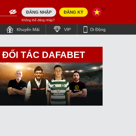
ĐĂNG NHẬP
ĐĂNG KÝ
Không thể đăng nhập?
English (Asia)
हिन्दी
Khuyến Mãi
VIP
Di Động
English (Europe)
తెలుగు
Bengali (India)
简体中文
ĐỐI TÁC DAFABET
English (Pakistan)
ภาษาไทย
Bahasa Indonesia
English (Bangladesh)
Bengali (Bangladesh)
日本語
Polish
한국어
English
Español