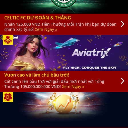
CELTIC FC DỰ ĐOÁN & THẮNG
Nhận 125.000 VNĐ Tiền Thưởng Mỗi Trận khi bạn dự đoán
chính xác tỷ số!
Xem Ngay »
Vươn cao và làm chủ bầu trời!
Cất cánh lên bầu trời với giải đấu mới nhất với Tổng
Thưởng 105,000,000,000 VND!
Xem Ngay »