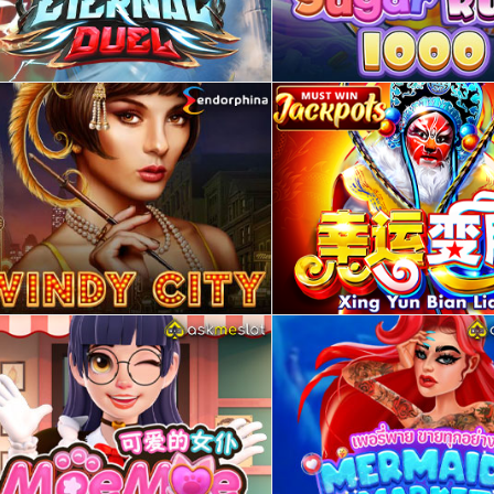
Windy City
Xing Yun Bian Li
CHƠI NGAY
CHƠI NGAY
Moe Moe Cute
Mermaid's Mark
CHƠI NGAY
CHƠI NGAY