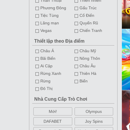
Thần Thoại
Thiên nhiên
Phương Đông
Gấu Trúc
Tiệc Tùng
Cổ Điển
Lãng mạn
Quyến Rũ
Vegas
Chiến Tranh
Thiết lập theo Địa điểm
Châu Á
Châu Mỹ
Bãi Biển
Nông Thôn
Ai Cập
Châu Âu
Rừng Xanh
Thiên Hà
Rừng
Biển
Đô Thị
Nhà Cung Cấp Trò Chơi
Mới!
Olympus
DAFABET
Joy Spins