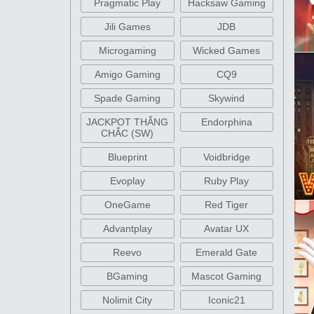
Pragmatic Play
Hacksaw Gaming
Jili Games
JDB
Microgaming
Wicked Games
Amigo Gaming
CQ9
Spade Gaming
Skywind
JACKPOT THẮNG
Endorphina
CHẮC (SW)
Blueprint
Voidbridge
Evoplay
Ruby Play
OneGame
Red Tiger
Advantplay
Avatar UX
Reevo
Emerald Gate
BGaming
Mascot Gaming
Nolimit City
Iconic21