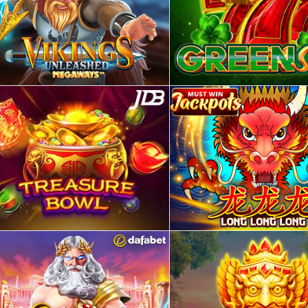
CHƠI NGAY
CHƠI NGAY
Treasure Bowl
Long Long Lon
CHƠI NGAY
CHƠI NGAY
fabet Gates of Olympus 1000
Bảo thạch Kal