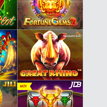
CHƠI NGAY
g
Great Rhino
CHƠI NGAY
MỚI
a
Super Niubi