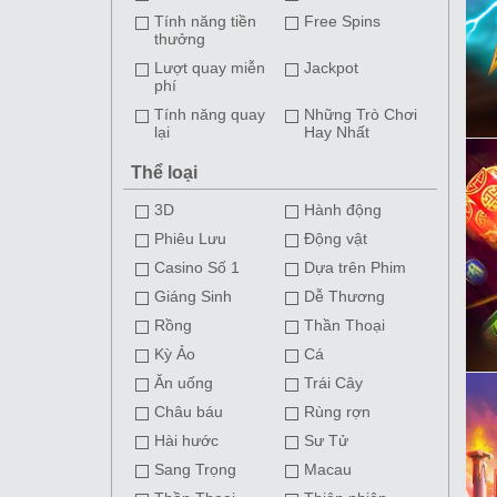
Tính năng tiền
Free Spins
thưởng
Lượt quay miễn
Jackpot
phí
Tính năng quay
Những Trò Chơi
lại
Hay Nhất
Thể loại
3D
Hành động
Phiêu Lưu
Động vật
Casino Số 1
Dựa trên Phim
Giáng Sinh
Dễ Thương
Rồng
Thần Thoại
Kỳ Ảo
Cá
Ăn uống
Trái Cây
Châu báu
Rùng rợn
Hài hước
Sư Tử
Da
Sang Trọng
Macau