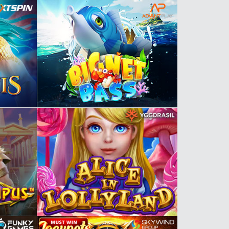
tis
Big Net Bass
CHƠI NGAY
us
Alice In Lollyland
CHƠI NGAY