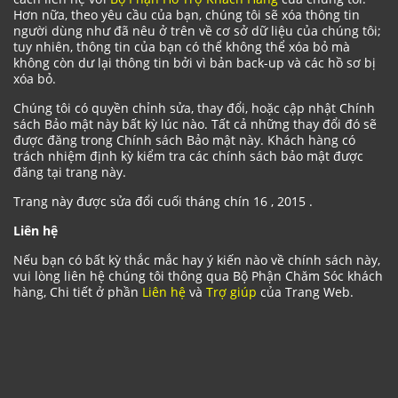
Hơn nữa, theo yêu cầu của bạn, chúng tôi sẽ xóa thông tin
người dùng như đã nêu ở trên về cơ sở dữ liệu của chúng tôi;
tuy nhiên, thông tin của bạn có thể không thể xóa bỏ mà
không còn dư lại thông tin bởi vì bản back-up và các hồ sơ bị
xóa bỏ.
Chúng tôi có quyền chỉnh sửa, thay đổi, hoặc cập nhật Chính
sách Bảo mật này bất kỳ lúc nào. Tất cả những thay đổi đó sẽ
được đăng trong Chính sách Bảo mật này. Khách hàng có
trách nhiệm định kỳ kiểm tra các chính sách bảo mật được
đăng tại trang này.
Trang này được sửa đổi cuối tháng chín 16 , 2015 .
Liên hệ
Nếu bạn có bất kỳ thắc mắc hay ý kiến nào về chính sách này,
vui lòng liên hệ chúng tôi thông qua Bộ Phận Chăm Sóc khách
hàng, Chi tiết ở phần
Liên hệ
và
Trợ giúp
của Trang Web.