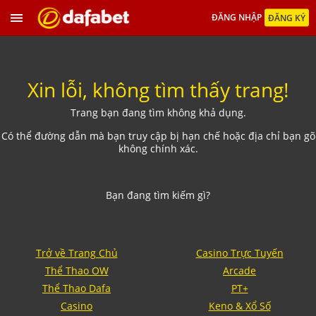
ĐĂNG NHẬP
ĐĂNG KÝ
Xin lỗi, không tìm thấy trang!
Trang bạn đang tìm không khả dụng.
Có thể đường dẫn mà bạn truy cập bị hạn chế hoặc địa chỉ bạn gõ
không chính xác.
Bạn đang tìm kiếm gì?
Trở về Trang Chủ
Casino Trực Tuyến
Thể Thao OW
Arcade
Thể Thao Dafa
PT+
Casino
Keno & Xổ Số