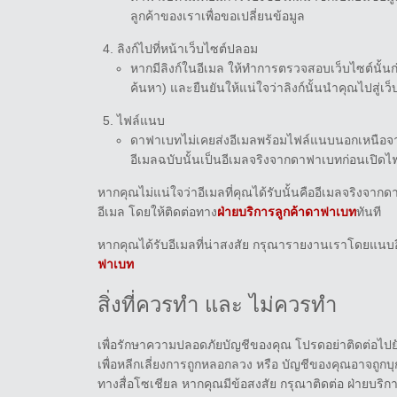
ลูกค้าของเราเพื่อขอเปลี่ยนข้อมูล
ลิงก์ไปที่หน้าเว็บไซต์ปลอม
หากมีลิงก์ในอีเมล ให้ทำการตรวจสอบเว็บไซต์นั้นก่อ
ค้นหา) และยืนยันให้แน่ใจว่าลิงก์นั้นนำคุณไปสู่
ไฟล์แนบ
ดาฟาเบทไม่เคยส่งอีเมลพร้อมไฟล์แนบนอกเหนือจ
อีเมลฉบับนั้นเป็นอีเมลจริงจากดาฟาเบทก่อนเปิด
หากคุณไม่แน่ใจว่าอีเมลที่คุณได้รับนั้นคืออีเมลจริงจากด
อีเมล โดยให้ติดต่อทาง
ฝ่ายบริการลูกค้าดาฟาเบท
ทันที
หากคุณได้รับอีเมลที่น่าสงสัย กรุณารายงานเราโดยแนบอ
ฟาเบท
สิ่งที่ควรทำ และ ไม่ควรทำ
เพื่อรักษาความปลอดภัยบัญชีของคุณ โปรดอย่าติดต่อไปยั
เพื่อหลีกเลี่ยงการถูกหลอกลวง หรือ บัญชีของคุณอาจถูกบ
ทางสื่อโซเชียล หากคุณมีข้อสงสัย กรุณาติดต่อ ฝ่ายบริก