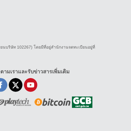
ยนบริษัท 102267) โดยมีที่อยู่สำนักงานจดทะเบียนอยู่ที่
ดตามเราและรับข่าวสารเพิ่มเติม