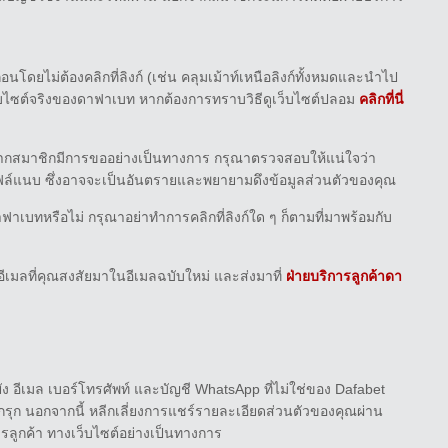
นโดยไม่ต้องคลิกที่ลิงก์ (เช่น คลุมเม้าท์เหนือลิงก์ทั้งหมดและนำไป
เว็บไซต์จริงของดาฟาเบท หากต้องการทราบวิธีดูเว็บไซต์ปลอม
คลิกที่นี่
ากสมาชิกมีการขออย่างเป็นทางการ กรุณาตรวจสอบให้แน่ใจว่า
ไฟล์แนบ ซึ่งอาจจะเป็นอันตรายและพยายามดึงข้อมูลส่วนตัวของคุณ
าฟาเบทหรือไม่ กรุณาอย่าทำการคลิกที่ลิงก์ใด ๆ ก็ตามที่มาพร้อมกับ
ีเมลที่คุณสงสัยมาในอีเมลฉบับใหม่ และส่งมาที่
ฝ่ายบริการลูกค้าดา
ง อีเมล เบอร์โทรศัพท์ และบัญชี WhatsApp ที่ไม่ใช่ของ Dafabet
ุกรุก นอกจากนี้ หลีกเลี่ยงการแชร์รายละเอียดส่วนตัวของคุณผ่าน
ารลูกค้า ทางเว็บไซต์อย่างเป็นทางการ