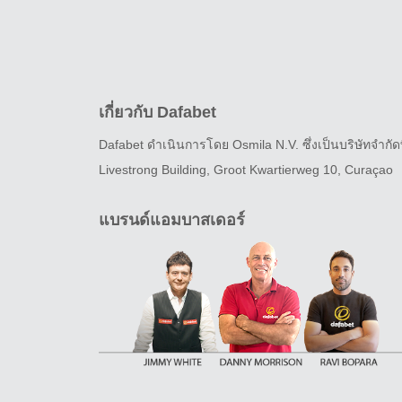
เกี่ยวกับ Dafabet
Dafabet ดำเนินการโดย Osmila N.V. ซึ่งเป็นบริษัทจำกัดที
Livestrong Building, Groot Kwartierweg 10, Curaçao
แบรนด์แอมบาสเดอร์