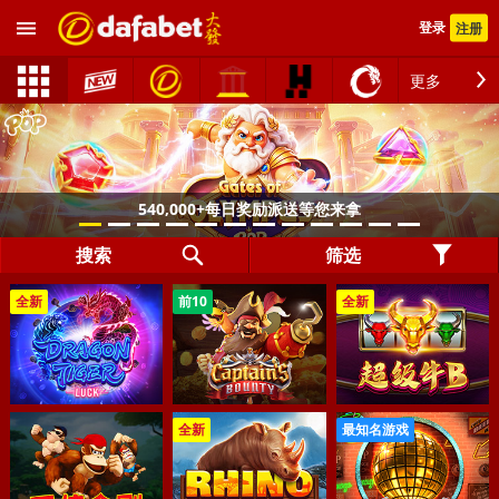
登录
注册
更多
540,000+每日奖励派送等您来拿
搜索
筛选
全新
前10
全新
全新
最知名游戏