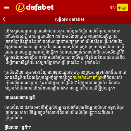
ចូល
ចូលរួម
សន្តិសុខ dafabet
យើងរក្សាបាននូវមធ្យោបាយដែលអាចរកបានបំផុតដើម្បីធានាថាទិន្នន័យរបស់អ្នក
នៅតែមានសុវត្ថិភាពជាមួយយើង។ ពទាំងអស់ដែលត្រូវបានផ្ទេរដោយប្រើប្រាស់
បច្ចេកវិទ្យាអ៊ីនគ្រីបនិងនៅពេលដែលត្រូវបានរក្សាទុកនៅលើម៉ាស៊ីនបម្រើរបស់យើង,
វាត្រូវបានរក្សាដោយប្រើបច្ចេកវិទ្យាដែលមានសុវត្ថិភាពចុងក្រោយបំផុតដែលអាចប្រើ
បាននាពេលបច្ចុប្បន្ននេះជញ្ជាំងភ្លើង។ តំបន់បណ្តាញនិងការទាំងពីររបស់យើងប្រើវិធី
ផ្នែកទន់ដែលអាចប្រើបានទាំងអស់ដើម្បីរក្សាភាពត្រឹមត្រូវទិន្នន័យនិងភាពឯកជននិង
ដើម្បីការពារទិន្នន័យរបស់អ្នកពីត្រូវបានប្រើប្រាស់និង / ឬបាត់បង់។
ប្រសិនបើលោកអ្នកមានសំណួរណាមួយផ្សេងទៀតឬការព្រួយបារម្ភទាក់ទងនឹងភាពជា
ឯកជនទិន្នន័យនិងសន្តិសុខសូមកុំស្ទាក់ស្ទើរក្នុង
ការទាក់ទងការគាំទ្រ
អតិថិជនរបស់
យើងនៅពេលណាមួយ, 24 ម៉ោងក្នុងមួយថ្ងៃនិង 7 ថ្ងៃក្នុងមួយសប្តាហ៍។ តំណាង
គាំទ្រអតិថិជនរបស់យើងនឹងមានច្រើនជាងការសប្បាយរីករាយដើម្បីជួយអ្នក។
គោលនយោបាយខូគី
គោលបំណង dafabet ដើម្បីផ្ដល់ឱ្យអ្នកនូវបទពិសោធនិងអ្នកប្រើសេវាកម្មល្អបំផុត
គ្រប់ពេលវេលា។ វិធីមួយក្នុងចំណោមវិធីរបស់យើងដើម្បីសង្គ្រោះនេះគឺដោយ
ប្រើខូឃីស៍។
អ្វីដែលជា "ខូគី"?